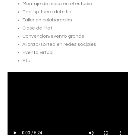
Montaje de mesa en el estudio
Pop-up fuera del sitio
Taller en colaboración
Clase de Mat
Convención/evento grande
Alianza/sorteo en redes sociales
Evento virtual
Etc.