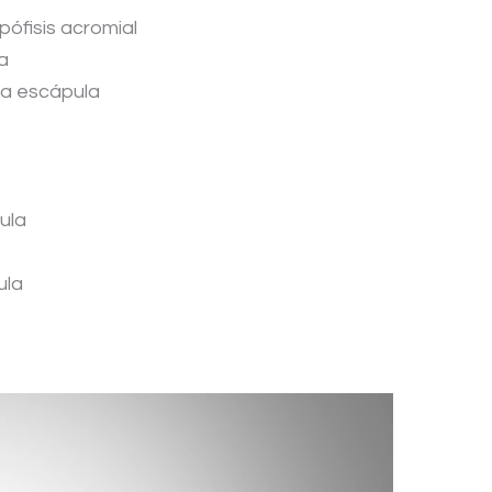
apófisis acromial
a
 la escápula
ula
ula