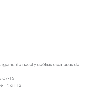
, ligamento nucal y apófisis espinosas de
de C7-T3
 de T4 a T12