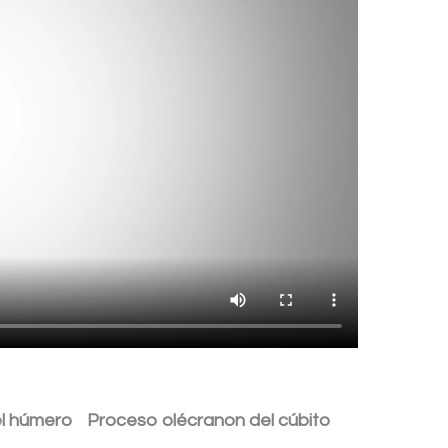
el húmero
Proceso olécranon del cúbito