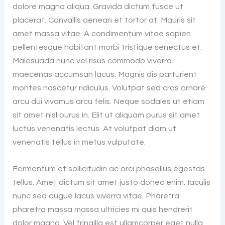
dolore magna aliqua. Gravida dictum fusce ut
placerat. Convallis aenean et tortor at. Mauris sit
amet massa vitae. A condimentum vitae sapien
pellentesque habitant morbi tristique senectus et.
Malesuada nunc vel risus commodo viverra
maecenas accumsan lacus. Magnis dis parturient
montes nascetur ridiculus. Volutpat sed cras ornare
arcu dui vivamus arcu felis. Neque sodales ut etiam
sit amet nisl purus in. Elit ut aliquam purus sit amet
luctus venenatis lectus. At volutpat diam ut
venenatis tellus in metus vulputate.
Fermentum et sollicitudin ac orci phasellus egestas
tellus. Amet dictum sit amet justo donec enim. Iaculis
nunc sed augue lacus viverra vitae. Pharetra
pharetra massa massa ultricies mi quis hendrerit
dolor magna. Vel fringilla est ullamcorper eget nulla