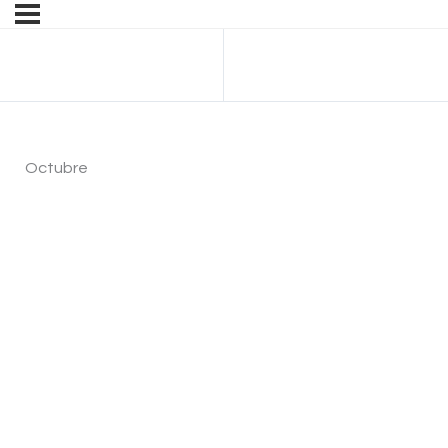
Anterior Tema
Octubre