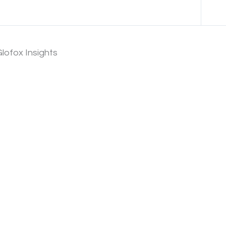
Anterior Tema
Glofox Insights