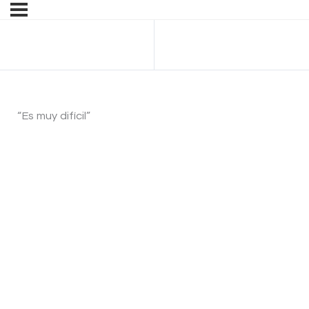
Anterior Tema
“Es muy difícil”