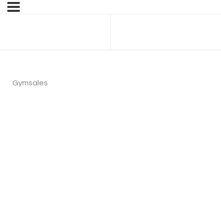
Anterior Tema
Gymsales