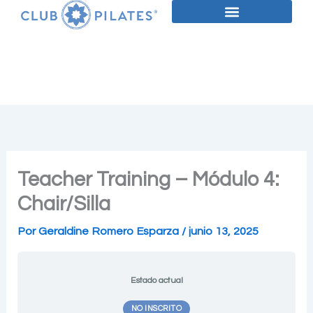
*Módulo
*Módulo
Lecciones
Ir
4.0
4.1
Chair/Silla:
Chair/Silla:
al
Materiales
Videos
contenido
Teacher Training – Módulo 4:
Chair/Silla
Por
Geraldine Romero Esparza
/
junio 13, 2025
Estado actual
NO INSCRITO