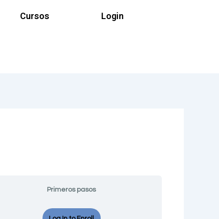
Examen
Final
Cursos
Login
Escrito
Primeros pasos
Log In to Enroll