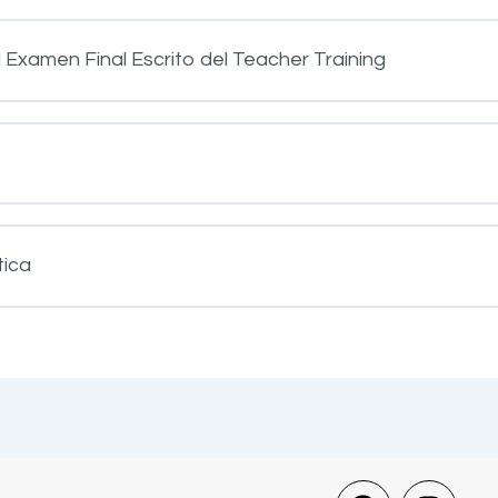
 Examen Final Escrito del Teacher Training
tica
F
I