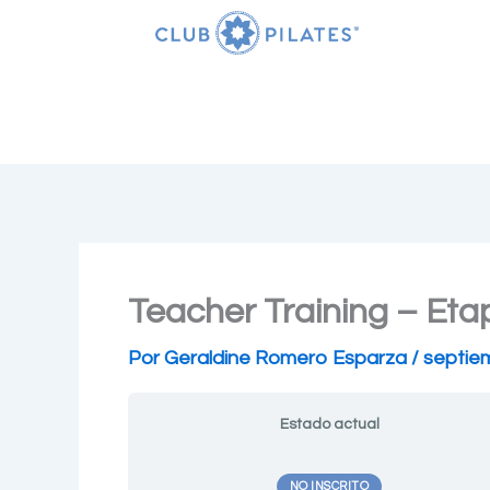
Ir
al
contenido
Teacher Training – Eta
Por
Geraldine Romero Esparza
/
septie
Estado actual
NO INSCRITO