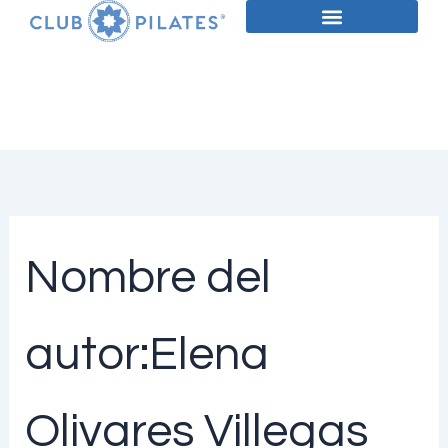
Buscar
Ir
por:
al
contenido
Nombre del
autor:Elena
Olivares Villegas