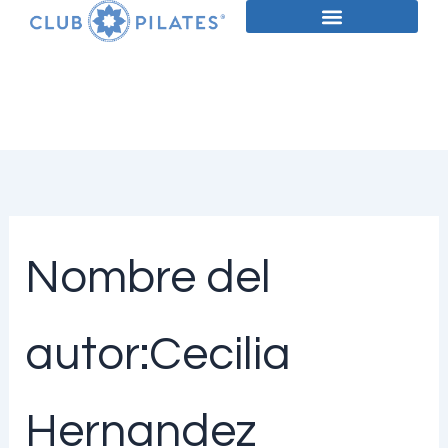
Buscar
Ir
por:
al
contenido
Nombre del
autor:Cecilia
Hernandez