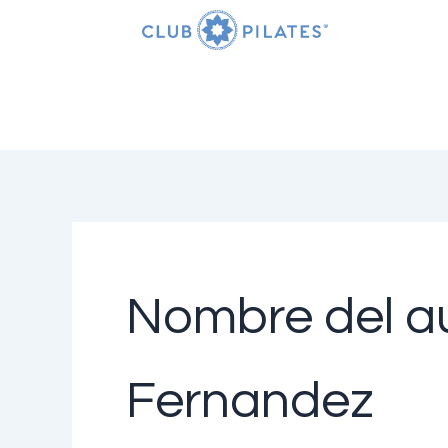
Buscar
Ir
por:
al
contenido
Nombre del au
Fernandez