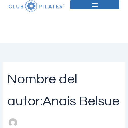
Buscar
Ir
por:
al
contenido
Nombre del
autor:Anais Belsue