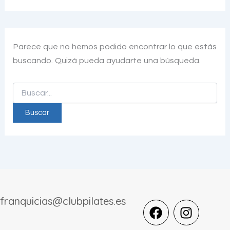
Parece que no hemos podido encontrar lo que estás
buscando. Quizá pueda ayudarte una búsqueda.
franquicias@clubpilates.es
F
I
a
n