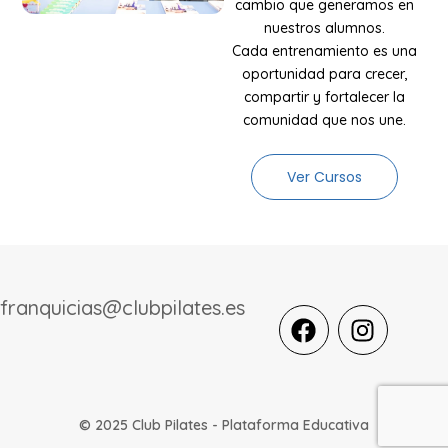
cambio que generamos en
nuestros alumnos.
Cada entrenamiento es una
oportunidad para crecer,
compartir y fortalecer la
comunidad que nos une.
Ver Cursos
franquicias@clubpilates.es
F
I
a
n
c
s
e
t
b
a
© 2025 Club Pilates - Plataforma Educativa
o
g